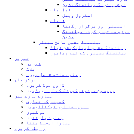
نرم بیئرنگ بیلنسنگ مشین
لوازمات
اسکرول وہیل
خدمات
اسمبلی اور برقرار رکھنا
درزی سے تیار کردہ بیلنسنگ
مشین
بیلنسنگ مشین نالج سینٹر
بیلنسنگ مشین ایپلیکیشن فیلڈ
بیلنسنگ مشینوں کے لیے ویڈیوز
خبریں
خبریں
بلاگ
ہمارے ساتھ شامل ہوں۔
مرکز علم
ڈاؤن لوڈ کریں۔
پریسجن مینوفیکچرنگ کے لیے ویڈیوز
ہمارے بارے میں
کمپنی کا تعارف
انوویشن اور ٹیکنالوجیز
ہم کیوں
ہمارے پارٹنرز
ہمارا ایجنٹ بننا
رابطہ کریں۔