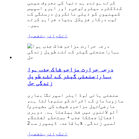
کرتے ہوئے، ہم دنیا کی معروف سیمی
کنڈکٹر، میٹرولوجی، اور ایرو اسپیس
کمپنیوں کو ذیلی مائکرون درستگی کے
لیے درکار فزیکل بنیاد فراہم کرتے
ہیں۔
انکوائری
تفصیل
درجہ حرارت مزاحم شاک جذب ہوا
بہار: صنعتی گیئر کے لئے طویل
زندگی حل
صنعتی ہائی لوڈ ایئر اسپرنگ: بھاری
سازوسامان کے اثرات کو سنبھالتا ہے،
عارضی/تیل مزاحم، شیشے کی مشینری/
آٹو لائنوں میں فٹ بیٹھتا ہے۔ دوہری
افعال: جھٹکا جذب + مستحکم لفٹنگ،
باقاعدہ ڈیمپرز سے 2x لمبی زندگی۔
انکوائری
تفصیل