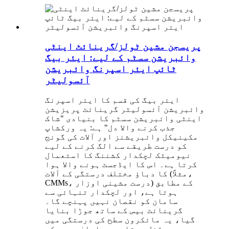
پریسجن مشین ٹولز/گرینائٹ اینٹی
وائبریشن سسٹم کے لیے: ایئر بیگ
ٹائپ ایئر اسپرنگ وائبریشن
آئسولیٹر
ایئر بیگ کی قسم کا ایئر اسپرنگ
وائبریشن آئسولیٹر گرینائٹ پریزیشن
اینٹی وائبریشن سسٹم کا بنیادی "شاک
جذب کرنے والا دل" ہے: یہ ورکشاپ
مکینیکل وائبریشنز اور آلات کی گونج
کو درست طریقے سے الگ کرنے کے لیے
نیومیٹک لچکدار کشننگ کا استعمال
کرتا ہے۔ اس کا ایڈجسٹ ہونے والا ہوا
کا دباؤ مختلف درستگی کے آلات (مثلاً،
CMMs، درست مشینی اوزار) کے مطابق
ہوتا ہے، اور لچکدار تنہائی سے
سامان کو نقصان نہیں پہنچے گا۔
گرینائٹ بیس کے ساتھ جوڑا بنایا
گیا، یہ مائکرون سطح کی درستگی میں
مقفل ہوتا ہے — اعلیٰ درجے کے