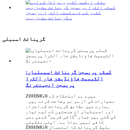
کثیر کے لیے کسٹم الٹرا پریسجن
گرینائٹ مشین بیس...
گرینائٹ اسمبلی
کسٹم پریسجن گرینائٹ اسمبلیاں:
الٹیمیٹ فاؤنڈیشن فار الٹرا
پریسجن انجینئرنگ
ZHHIMG® میں، ہم استحکام کے
معیارات کی از سر نو وضاحت کرتے ہیں۔
ہمارے عین مطابق گرینائٹ کے اجزاء
اور اسمبلیاں ان صنعتوں کے لیے تیار
کی گئی ہیں جہاں "کافی قریب" کبھی بھی
کافی نہیں ہوتا ہے۔ اپنی ملکیتی
ZHHIMG® بلیک گرینائٹ کا استعمال