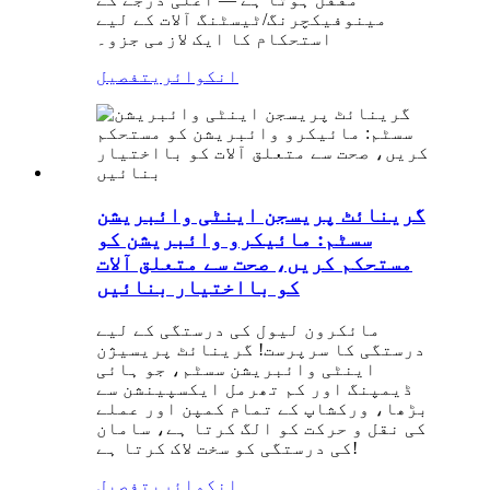
مینوفیکچرنگ/ٹیسٹنگ آلات کے لیے
استحکام کا ایک لازمی جزو۔
انکوائری
تفصیل
گرینائٹ پریسجن اینٹی وائبریشن
سسٹم: مائیکرو وائبریشن کو
مستحکم کریں، صحت سے متعلق آلات
کو بااختیار بنائیں
مائکرون لیول کی درستگی کے لیے
درستگی کا سرپرست! گرینائٹ پریسیژن
اینٹی وائبریشن سسٹم، جو ہائی
ڈیمپنگ اور کم تھرمل ایکسپینشن سے
بڑھا، ورکشاپ کے تمام کمپن اور عملے
کی نقل و حرکت کو الگ کرتا ہے، سامان
کی درستگی کو سخت لاک کرتا ہے!
انکوائری
تفصیل