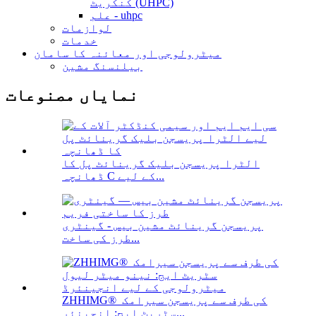
کنکریٹ (UHPC)
علم - uhpc
لوازمات
خدمات
میٹرولوجی اور معائنہ کا سامان
بیلنسنگ مشین
نمایاں مصنوعات
الٹرا پریسجن بلیک گرینائٹ پل کا
ڈھانچہ C کے لیے...
پریسجن گرینائٹ مشین بیس - گینٹری
طرز کی ساخت...
ZHHIMG® کی طرف سے پریسجن سیرامک ​​
سٹریٹ ایج: انجینئر...