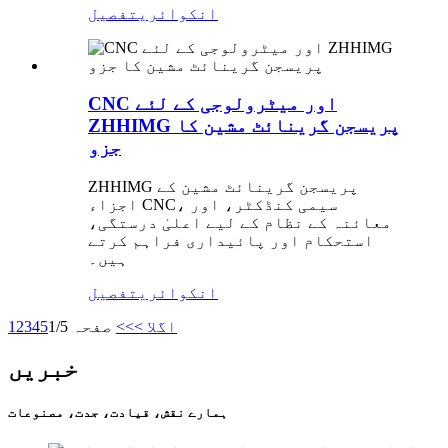
انکوائری
تفصیل
CNC اور میٹرولوجی کے لئے
ZHHIMG پریسجن گرینائٹ مشین کا
جزو
ZHHIMG پریسجن گرینائٹ مشین کے
اجزاء CNC، سیمی کنڈکٹر، اور
معائنہ کے نظام کے لیے اعلیٰ درستگی،
استحکام اور پائیداری فراہم کرتے
ہیں۔
انکوائری
تفصیل
اگلا >
>>
صفحہ 1/5
5
4
3
2
1
خبریں
ہمارے نقش، قیادت، جدت، مصنوعات