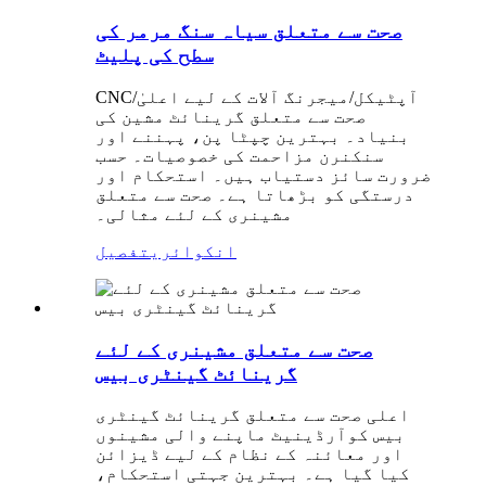
صحت سے متعلق سیاہ سنگ مرمر کی
سطح کی پلیٹ
CNC/آپٹیکل/میجرنگ آلات کے لیے اعلیٰ
صحت سے متعلق گرینائٹ مشین کی
بنیاد۔ بہترین چپٹا پن، پہننے اور
سنکنرن مزاحمت کی خصوصیات۔ حسب
ضرورت سائز دستیاب ہیں۔ استحکام اور
درستگی کو بڑھاتا ہے۔ صحت سے متعلق
مشینری کے لئے مثالی۔
انکوائری
تفصیل
صحت سے متعلق مشینری کے لئے
گرینائٹ گینٹری بیس
اعلی صحت سے متعلق گرینائٹ گینٹری
بیس کوآرڈینیٹ ماپنے والی مشینوں
اور معائنہ کے نظام کے لیے ڈیزائن
کیا گیا ہے۔ بہترین جہتی استحکام،