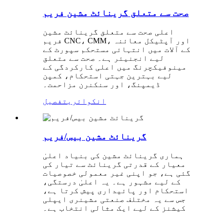
صحت سے متعلق گرینائٹ مشین فریم
اعلی صحت سے متعلق گرینائٹ مشین
فریم CNC، CMM، اور آپٹیکل معائنہ
کے آلات میں انتہائی مستحکم سپورٹ کے
لیے انجنیئر ہے۔ صحت سے متعلق
مینوفیکچرنگ میں اعلی کارکردگی کے
لیے بہترین جہتی استحکام، کمپن
ڈیمپنگ، اور سنکنرن مزاحمت۔
انکوائری
تفصیل
گرینائٹ مشین بیس/فریم
ہماری گرینائٹ مشین کی بنیاد اعلیٰ
معیار کے قدرتی گرینائٹ سے تیار کی
گئی ہے، جو اپنی غیر معمولی خصوصیات
کے لیے مشہور ہے۔ یہ اعلیٰ درستگی،
استحکام اور پائیداری پیش کرتا ہے،
جس سے یہ مختلف صنعتی مشینری ایپلی
کیشنز کے لیے ایک مثالی انتخاب ہے۔