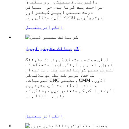
وائبریشن ڈیمپنگ، اور سنکنرن
مزاحمت پیش کرتا ہے، جو انتہائی
درست صنعتی ایپلی کیشنز اور
میٹرولوجی آلات کے لیے مثالی ہے۔
انکوائری
تفصیل
گرینائٹ مشینی ٹیبل
اعلی صحت سے متعلق گرینائٹ مشیننگ
ٹیبل، اعلی ہم آہنگی اور استحکام کے
لئے پریمیم گرینائٹ سے بنا۔ پائیدار
ساخت، مرضی کے مطابق سلاٹس کی
خصوصیات۔ CNC مشینی، CMM اڈوں،
معائنہ کے لئے مثالی. مشینری،
الیکٹرانکس کی صنعتوں میں درستگی کو
یقینی بناتا ہے۔
انکوائری
تفصیل