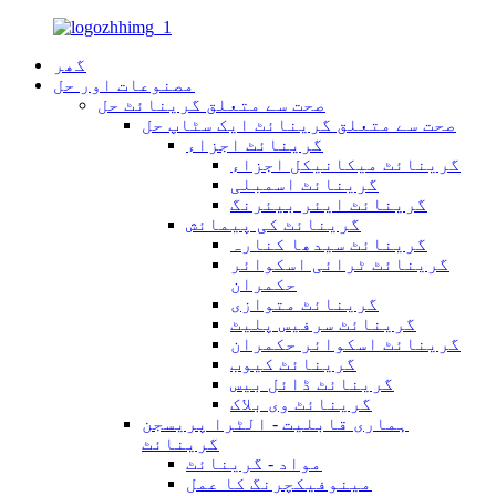
گھر
مصنوعات اور حل
صحت سے متعلق گرینائٹ حل
صحت سے متعلق گرینائٹ ایک سٹاپ حل
گرینائٹ اجزاء
گرینائٹ میکانیکل اجزاء
گرینائٹ اسمبلی
گرینائٹ ایئر بیئرنگ
گرینائٹ کی پیمائش
گرینائٹ سیدھا کنارہ
گرینائٹ ٹرائی اسکوائر
حکمران
گرینائٹ متوازی
گرینائٹ سرفیس پلیٹ
گرینائٹ اسکوائر حکمران
گرینائٹ کیوب
گرینائٹ ڈائل بیس
گرینائٹ وی بلاک
ہماری قابلیت - الٹرا پریسجن
گرینائٹ
مواد - گرینائٹ
مینوفیکچرنگ کا عمل