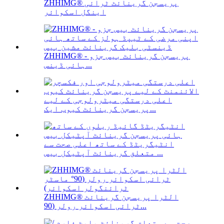
ZHHIMG® پریسجن گرینائٹ ٹرائی
اینگل اسکوائر
ZHHIMG® پریسجن گرینائٹ بیس جزو -
ہائی ڈینس...
اعلی درستگی میٹرولوجی کے لیے
پریسجن گرینائٹ کیوب ایک...
انٹیگریٹڈ کے ساتھ اعلی صحت سے
متعلق گرینائٹ آپٹیکل بیس ...
ZHHIMG® الٹرا پریسجن گرینائٹ
ٹرائی اسکوائر رولر (90...