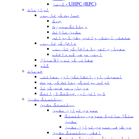
کیسز - UHPC (RPC)
لوازمات
حمایت کرتا ہے۔
جیک
ویلڈنگ سپورٹ
مشین ماؤنٹ
صنعتی اینٹی وائبریشن ڈیوائس
داخل کرتا ہے۔
معیاری تھریڈ داخل کرتا ہے۔
اپنی مرضی کے داخلے
صفائی کرنے والا سیال
گلو
خدمات
اسمبلی اور انشانکن اور معائنہ
ٹوٹے ہوئے گرینائٹ کی مرمت
دوبارہ سرفیس کرنا
ڈیزائن اور چیکنگ ڈرائنگ
بیلنسنگ مشین
بیلنسنگ مشین
عمودی توازن مشین
سنگل سائیڈ عمودی بیلنسنگ
مشین
دو طرفہ عمودی توازن مشین
افقی بیلنسنگ مشین
ہارڈ بیئرنگ بیلنسنگ مشین