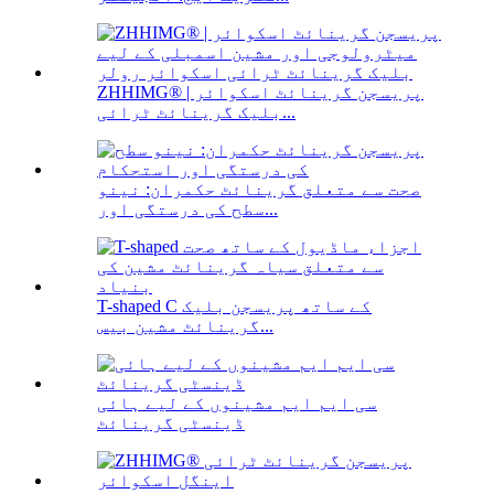
ZHHIMG® پریسجن گرینائٹ اسکوائر |
بلیک گرینائٹ ٹرائی...
صحت سے متعلق گرینائٹ حکمران: نینو
سطح کی درستگی اور...
T-shaped C کے ساتھ پریسجن بلیک
گرینائٹ مشین بیس...
سی ایم ایم مشینوں کے لیے ہائی
ڈینسٹی گرینائٹ