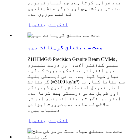
مدد فراہم کرتا ہے، جو لیبارٹریوں،
صنعتی ورکشاپس اور دیگر منظرناموں
کے لیے موزوں ہے۔
انکوائری
تفصیل
صحت سے متعلق گرینائٹ بیم
ZHHIMG® Precision Granite Beam CMMs،
سیمی کنڈکٹر آلات، اور درست مشینری
میں انتہائی مستحکم سپورٹ کے لیے
تیار کیا گیا ہے۔ ہائی ڈینسٹی بلیک
گرینائٹ (≈3100 kg/m³) سے بنایا گیا، یہ
اعلی تھرمل استحکام، کمپن ڈیمپنگ،
اور طویل مدتی درستگی پیش کرتا ہے۔
ایئر بیرنگ، تھریڈڈ انسرٹس، اور ٹی
سلاٹس کے ساتھ حسب ضرورت ڈیزائن
دستیاب ہیں۔
انکوائری
تفصیل