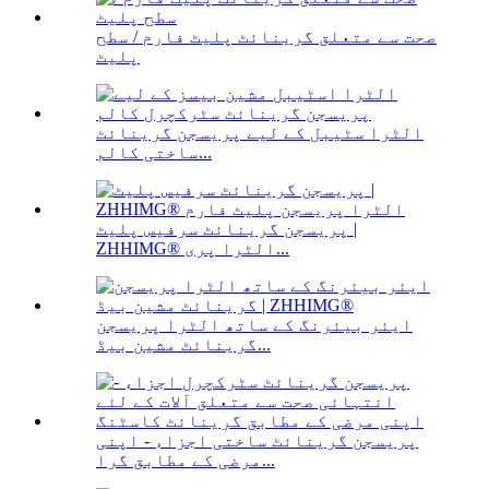
صحت سے متعلق گرینائٹ پلیٹ فارم / سطح
پلیٹ
الٹرا سٹیبل کے لیے پریسجن گرینائٹ
ساختی کالم...
پریسجن گرینائٹ سرفیس پلیٹ |
ZHHIMG® الٹرا پری...
ایئر بیئرنگ کے ساتھ الٹرا پریسجن
گرینائٹ مشین بیڈ...
پریسجن گرینائٹ ساختی اجزاء - اپنی
مرضی کے مطابق گرا...