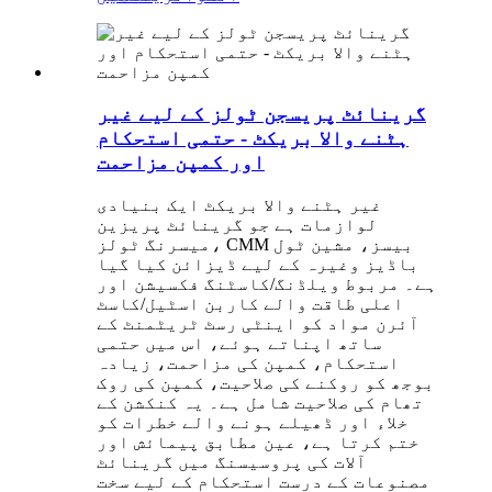
گرینائٹ پریسجن ٹولز کے لیے غیر
ہٹنے والا بریکٹ - حتمی استحکام
اور کمپن مزاحمت
غیر ہٹنے والا بریکٹ ایک بنیادی
لوازمات ہے جو گرینائٹ پریزین
میسرنگ ٹولز، CMM بیسز، مشین ٹول
باڈیز وغیرہ کے لیے ڈیزائن کیا گیا
ہے۔ مربوط ویلڈنگ/کاسٹنگ فکسیشن اور
اعلی طاقت والے کاربن اسٹیل/کاسٹ
آئرن مواد کو اینٹی رسٹ ٹریٹمنٹ کے
ساتھ اپناتے ہوئے، اس میں حتمی
استحکام، کمپن کی مزاحمت، زیادہ
بوجھ کو روکنے کی صلاحیت، کمپن کی روک
تھام کی صلاحیت شامل ہے۔ یہ کنکشن کے
خلاء اور ڈھیلے ہونے والے خطرات کو
ختم کرتا ہے، عین مطابق پیمائش اور
آلات کی پروسیسنگ میں گرینائٹ
مصنوعات کے درست استحکام کے لیے سخت