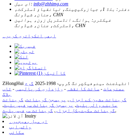
info@zhhimg.com
ای میل:
دفتر:
بلڈ 1، جیازوکیچینگ، تیانقیاؤ ڈسٹرکٹ،
جنان، شیڈونگ، CHN
فیکٹری:
ہوانگے انڈسٹریل زون، ہوائین
ڈسٹرکٹ، جنان، شیڈونگ، CHN
ابھی انکوائری کریں۔
ZHongHui انٹیلجنٹ مینوفیکچرنگ گروپ- 1998-2025
گرم
مصنوعات
-
سائٹ کا نقشہ
-
رازداری کی پالیسی
-
ٹاپ
بلاگ
گرینائٹ مشین کے اجزاء
,
پریسجن گرینائٹ
,
گرینائٹ
ماپنے والی پلیٹ
,
پریسجن گرینائٹ سرفیس پلیٹ
,
,
گرینائٹ مکینیکل اجزاء
,
گرینائٹ سرفیس پلیٹ
ای میل بھیجیں۔
واٹس ایپ
سکائپ