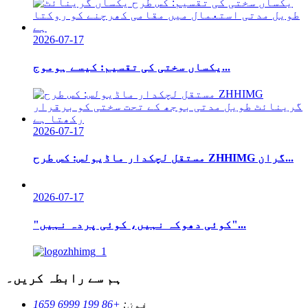
2026-07-17
یکساں سختی کی تقسیم: کیسے ہوموج...
2026-07-17
مستقل لچکدار ماڈیولس: کس طرح ZHHIMG گران...
2026-07-17
"کوئی دھوکہ نہیں، کوئی پردہ نہیں"...
ہم سے رابطہ کریں۔
فون:
+86 199 6999 1659