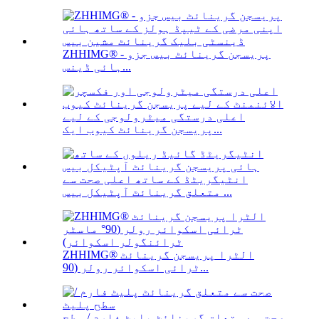
ZHHIMG® پریسجن گرینائٹ بیس جزو -
ہائی ڈینس...
اعلی درستگی میٹرولوجی کے لیے
پریسجن گرینائٹ کیوب ایک...
انٹیگریٹڈ کے ساتھ اعلی صحت سے
متعلق گرینائٹ آپٹیکل بیس ...
ZHHIMG® الٹرا پریسجن گرینائٹ
ٹرائی اسکوائر رولر (90...
صحت سے متعلق گرینائٹ پلیٹ فارم / سطح