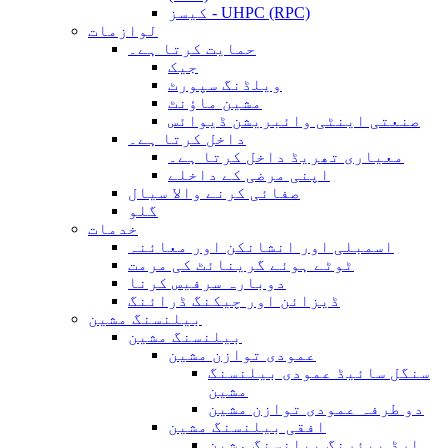
کیسز - UHPC (RPC)
لوازمات
حمایت کرتا ہے۔
جیک
ویلڈنگ سپورٹ
مشین ماؤنٹ
صنعتی اینٹی وائبریشن ڈیوائس
داخل کرتا ہے۔
معیاری تھریڈ داخل کرتا ہے۔
اپنی مرضی کے داخلے
صفائی کرنے والا سیال
گلو
خدمات
اسمبلی اور انشانکن اور معائنہ
ٹوٹے ہوئے گرینائٹ کی مرمت
دوبارہ سرفیس کرنا
ڈیزائن اور چیکنگ ڈرائنگ
بیلنسنگ مشین
بیلنسنگ مشین
عمودی توازن مشین
سنگل سائیڈ عمودی بیلنسنگ
مشین
دو طرفہ عمودی توازن مشین
افقی بیلنسنگ مشین
ہارڈ بیئرنگ بیلنسنگ مشین