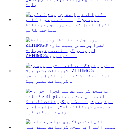
پلیٹ
الٹرا سٹیبل کے لیے پریسجن گرینائٹ
ساختی کالم...
پریسجن گرینائٹ سرفیس پلیٹ |
ZHHIMG® الٹرا پری...
ایئر بیئرنگ کے ساتھ الٹرا پریسجن
گرینائٹ مشین بیڈ...
پریسجن گرینائٹ ساختی اجزاء - اپنی
مرضی کے مطابق گرا...