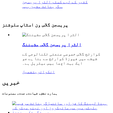
کثیر کے لیے کسٹم الٹرا پریسجن
گرینائٹ مشین بیس...
پریسجن گلاس ون اسٹاپ سلوشنز
الٹرا پریسجن گلاس مشیننگ
کوارٹج گلاس خصوصی صنعتی ٹکنالوجی کے
شیشے میں فیوزڈ کوارٹج سے بنا ہے جو
ایک بہت اچھا بیس میٹریل ہے۔
انکوائری
تفصیل
خبریں
ہمارے نقش، قیادت، جدت، مصنوعات