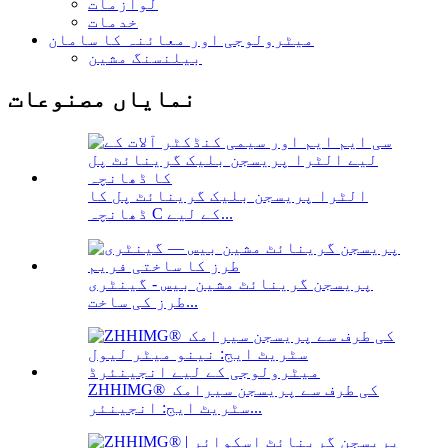
لوازمات
خدمات
میٹرولوجی اور معائنہ کا سامان
بیلنسنگ مشین
نمایاں مصنوعات
الٹرا پریسجن بلیک گرینائٹ پل کا
ڈھانچہ C کے لیے...
پریسجن گرینائٹ مشین بیس - گینٹری
طرز کی ساخت...
ZHHIMG® کی طرف سے پریسجن سیرامک ​​
سٹریٹ ایج: انجینئر...