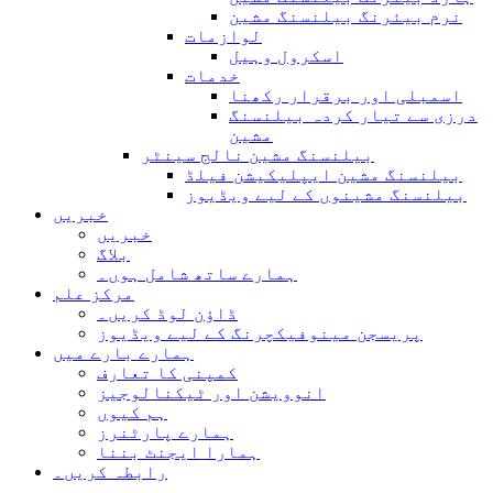
نرم بیئرنگ بیلنسنگ مشین
لوازمات
اسکرول وہیل
خدمات
اسمبلی اور برقرار رکھنا
درزی سے تیار کردہ بیلنسنگ
مشین
بیلنسنگ مشین نالج سینٹر
بیلنسنگ مشین ایپلیکیشن فیلڈ
بیلنسنگ مشینوں کے لیے ویڈیوز
خبریں
خبریں
بلاگ
ہمارے ساتھ شامل ہوں۔
مرکز علم
ڈاؤن لوڈ کریں۔
پریسجن مینوفیکچرنگ کے لیے ویڈیوز
ہمارے بارے میں
کمپنی کا تعارف
انوویشن اور ٹیکنالوجیز
ہم کیوں
ہمارے پارٹنرز
ہمارا ایجنٹ بننا
رابطہ کریں۔