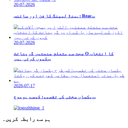
20-07-2026
ہینڈ لیپنگ کا فن اور سائنس: Reac...
20-07-2026
صحت سے متعلق صنعتیں گرینائٹ O کا انتخاب
کیوں کرتی ہیں...
2026-07-17
یکساں سختی کی تقسیم: کیسے ہوموج...
ہم سے رابطہ کریں۔