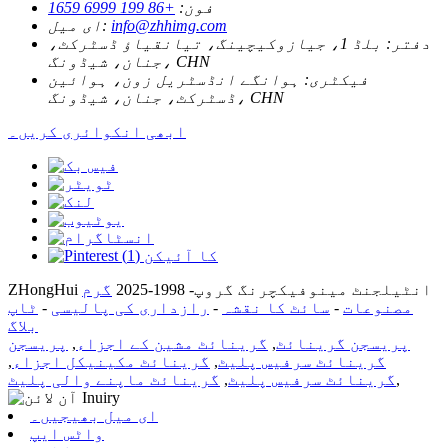
فون:
+86 199 6999 1659
info@zhhimg.com
ای میل:
دفتر:
بلڈ 1، جیازوکیچینگ، تیانقیاؤ ڈسٹرکٹ،
جنان، شیڈونگ، CHN
فیکٹری:
ہوانگے انڈسٹریل زون، ہوائین
ڈسٹرکٹ، جنان، شیڈونگ، CHN
ابھی انکوائری کریں۔
ZHongHui انٹیلجنٹ مینوفیکچرنگ گروپ- 1998-2025
گرم
مصنوعات
-
سائٹ کا نقشہ
-
رازداری کی پالیسی
-
ٹاپ
بلاگ
پریسجن گرینائٹ
,
گرینائٹ مشین کے اجزاء
,
پریسجن
گرینائٹ سرفیس پلیٹ
,
گرینائٹ مکینیکل اجزاء
,
,
گرینائٹ سرفیس پلیٹ
,
گرینائٹ ماپنے والی پلیٹ
ای میل بھیجیں۔
واٹس ایپ