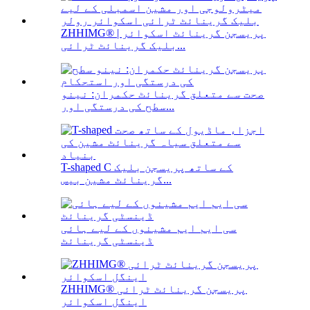
ZHHIMG® پریسجن گرینائٹ اسکوائر |
بلیک گرینائٹ ٹرائی...
صحت سے متعلق گرینائٹ حکمران: نینو
سطح کی درستگی اور...
T-shaped C کے ساتھ پریسجن بلیک
گرینائٹ مشین بیس...
سی ایم ایم مشینوں کے لیے ہائی
ڈینسٹی گرینائٹ
ZHHIMG® پریسجن گرینائٹ ٹرائی
اینگل اسکوائر