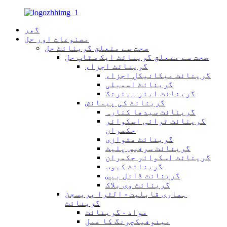
گھر
مصنوعات اور حل
صحت سے متعلق گرینائٹ حل
صحت سے متعلق گرینائٹ ایک سٹاپ حل
گرینائٹ اجزاء
گرینائٹ میکانیکل اجزاء
گرینائٹ اسمبلی
گرینائٹ ایئر بیئرنگ
گرینائٹ کی پیمائش
گرینائٹ سیدھا کنارہ
گرینائٹ ٹرائی اسکوائر
حکمران
گرینائٹ متوازی
گرینائٹ سرفیس پلیٹ
گرینائٹ اسکوائر حکمران
گرینائٹ کیوب
گرینائٹ ڈائل بیس
گرینائٹ وی بلاک
ہماری قابلیت - الٹرا پریسجن
گرینائٹ
مواد - گرینائٹ
مینوفیکچرنگ کا عمل