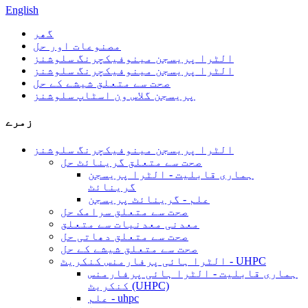
English
گھر
مصنوعات اور حل
الٹرا پریسجن مینوفیکچرنگ سلوشنز
الٹرا پریسجن مینوفیکچرنگ سلوشنز
صحت سے متعلق شیشے کے حل
پریسجن گلاس ون اسٹاپ سلوشنز
زمرے
الٹرا پریسجن مینوفیکچرنگ سلوشنز
صحت سے متعلق گرینائٹ حل
ہماری قابلیت - الٹرا پریسجن
گرینائٹ
علم - گرینائٹ پریسجن
صحت سے متعلق سرامک حل
معدنی معدنیات سے متعلق
صحت سے متعلق دھاتی حل
صحت سے متعلق شیشے کے حل
الٹرا ہائی پرفارمنس کنکریٹ - UHPC
ہماری قابلیت - الٹرا ہائی پرفارمنس
کنکریٹ (UHPC)
علم - uhpc